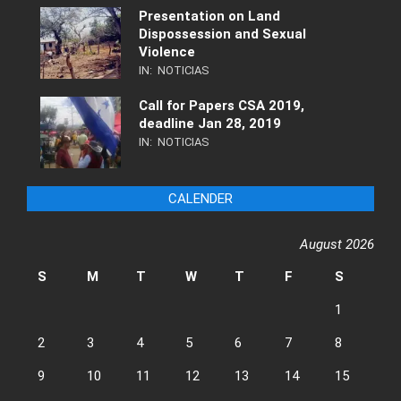
Presentation on Land
Dispossession and Sexual
Violence
IN:
NOTICIAS
Call for Papers CSA 2019,
deadline Jan 28, 2019
IN:
NOTICIAS
CALENDER
August 2026
S
M
T
W
T
F
S
1
2
3
4
5
6
7
8
9
10
11
12
13
14
15